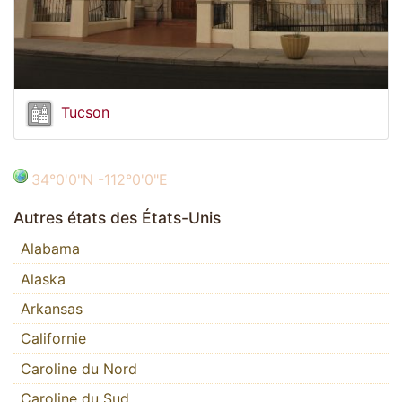
Tucson
34°0'0"N -112°0'0"E
Autres états des États-Unis
Alabama
Alaska
Arkansas
Californie
Caroline du Nord
Caroline du Sud