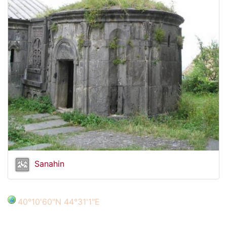
Sanahin
40°10'60"N 44°31'1"E