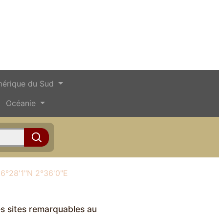
érique du Sud
Océanie
6°28'1"N 2°36'0"E
s sites remarquables au