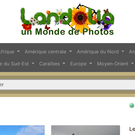
Afrique
Amérique centrale
Amérique du Nord
Am
e du Sud-Est
Caraïbes
Europe
Moyen-Orient
Le