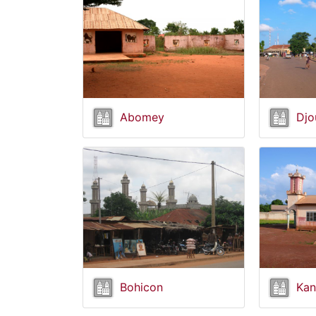
Abomey
Djo
Bohicon
Kan