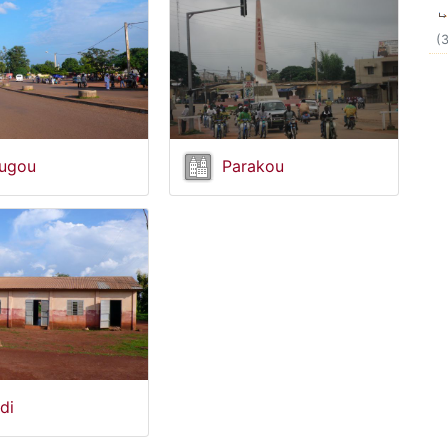
(
ugou
Parakou
di