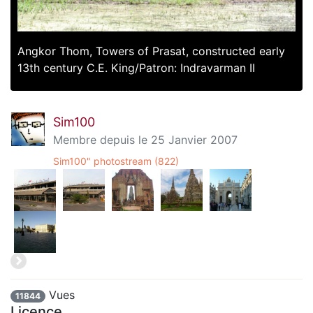
Angkor Thom, Towers of Prasat, constructed early
13th century C.E. King/Patron: Indravarman II
Sim100
Membre depuis le 25 Janvier 2007
Sim100" photostream (822)
Vues
11844
Licence