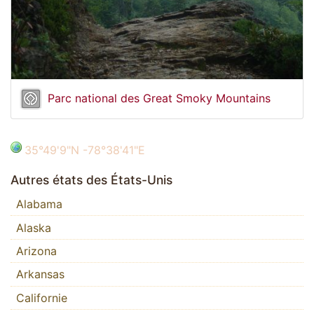
Parc national des Great Smoky Mountains
35°49'9"N -78°38'41"E
Autres états des États-Unis
Alabama
Alaska
Arizona
Arkansas
Californie