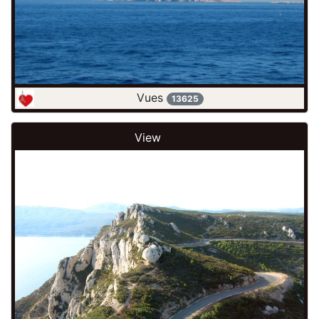
Vues
13625
View