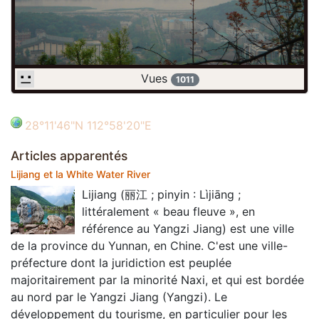
Vues
1011
28°11'46"N 112°58'20"E
Articles apparentés
Lijiang et la White Water River
Lijiang (丽江 ; pinyin : Lìjiāng ;
littéralement « beau fleuve », en
référence au Yangzi Jiang) est une ville
de la province du Yunnan, en Chine. C'est une ville-
préfecture dont la juridiction est peuplée
majoritairement par la minorité Naxi, et qui est bordée
au nord par le Yangzi Jiang (Yangzi). Le
développement du tourisme, en particulier pour les