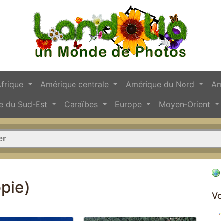
Afrique
Amérique centrale
Amérique du Nord
Am
e du Sud-Est
Caraïbes
Europe
Moyen-Orient
pie)
Vo