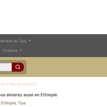
érique du Sud
Océanie
14°7'1"N 38°43'60"E
us aimerez aussi en Ethiopie
Ethiopie, Tiya