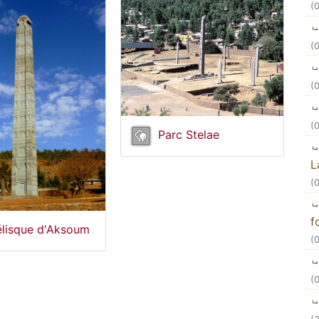
(
(
(
(
Parc Stelae
L
(
f
lisque d'Aksoum
(
(