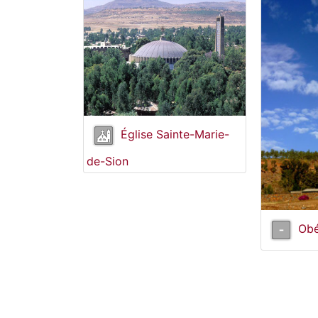
Église Sainte-Marie-
de-Sion
Obé