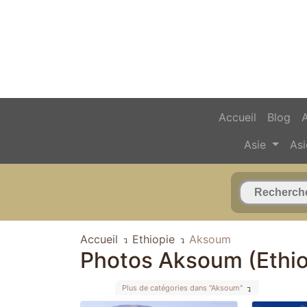
Accueil
Blog
Asie
Asi
Accueil
Ethiopie
Aksoum
Photos Aksoum (Ethio
Plus de catégories dans "Aksoum"