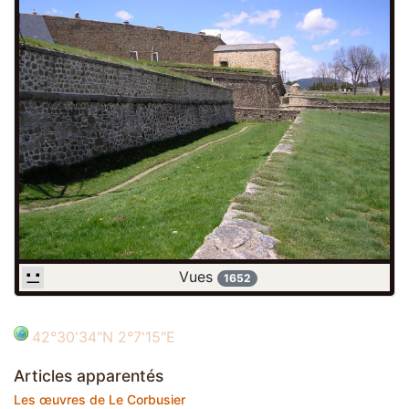
Vues
1652
42°30'34"N 2°7'15"E
Articles apparentés
Les œuvres de Le Corbusier