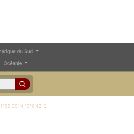
érique du Sud
Océanie
1°55'30"N 10°6'42"E