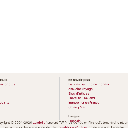
auté
En savoir plus
des photos
Liste du patrimoine mondial
Annuaire Voyage
Blog d’articles
Travel to Thailand
du site
Immobilier en France
Chiang Mai
Langue
Français
pyright © 2004-2026
Landolia
"ancient TWIP (Le Monde en Photos)", tous droits réser
Les visiteurs de ce site acceptent les
conditions d'utilisation
du site web Landolia.