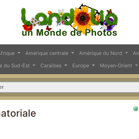
Afrique
Amérique centrale
Amérique du Nord
Am
e du Sud-Est
Caraïbes
Europe
Moyen-Orient
atoriale