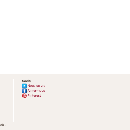
Social
Nous suivre
Aimer-nous
Pinterest
vés.