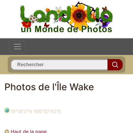
Photos de l'Île Wake
19°18'0"N 166°37'60"E
Haut de la page