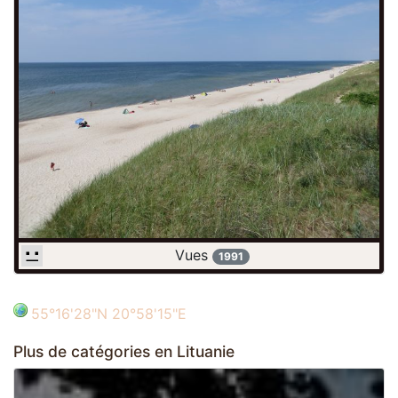
Vues
1991
55°16'28"N 20°58'15"E
Plus de catégories en Lituanie