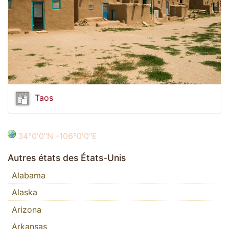
Taos
34°0'0"N -106°0'0"E
Autres états des États-Unis
Alabama
Alaska
Arizona
Arkansas