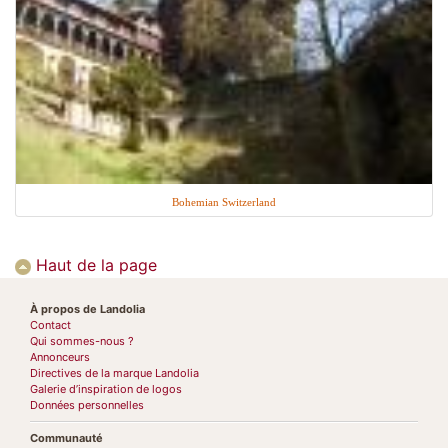
Bohemian Switzerland
Haut de la page
À propos de Landolia
Contact
Qui sommes-nous ?
Annonceurs
Directives de la marque Landolia
Galerie d’inspiration de logos
Données personnelles
Communauté