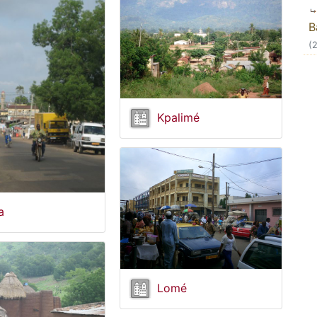
B
(
Kpalimé
a
Lomé