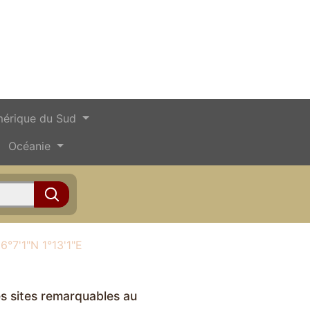
érique du Sud
Océanie
6°7'1"N 1°13'1"E
s sites remarquables au