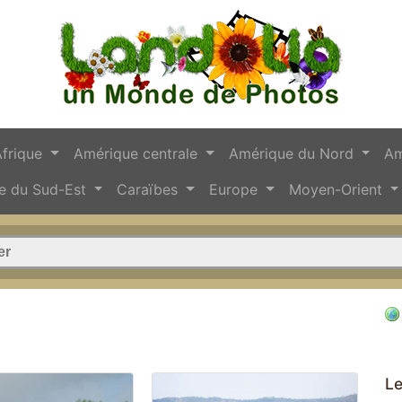
Afrique
Amérique centrale
Amérique du Nord
Am
e du Sud-Est
Caraïbes
Europe
Moyen-Orient
Le