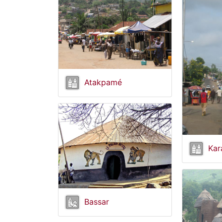
Atakpamé
Kar
Bassar