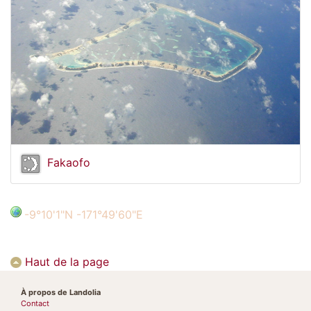
Fakaofo
-9°10'1"N -171°49'60"E
Haut de la page
À propos de Landolia
Contact