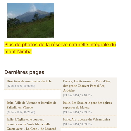
Plus de photos de la réserve naturelle intégrale du
mont Nimba
Dernières pages
Directives de soumission d'article
France, Grotte ornée du Pont d'Arc,
dite grotte Chauvet-Pont d'Arc,
(02 Juin 2020, 00:00:00)
Ardèche
(23 Juin 2014, 15:10:51)
Italie, Ville de Vicence et les villas de
Italie, Les Sassi et le parc des églises
Palladio en Vénétie
rupestres de Matera
(22 Juin 2014, 16:20:48)
(19 Juin 2014, 15:09:59)
Italie, L'église et le couvent
Italie, Art rupestre du Valcamonica
dominicain de Santa Maria delle
(18 Juin 2014, 10:59:03)
Grazie avec « La Cène » de Léonard