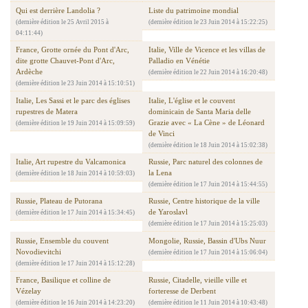
Qui est derrière Landolia ?
Liste du patrimoine mondial
(dernière édition le 25 Avril 2015 à
(dernière édition le 23 Juin 2014 à 15:22:25)
04:11:44)
France, Grotte ornée du Pont d'Arc,
Italie, Ville de Vicence et les villas de
dite grotte Chauvet-Pont d'Arc,
Palladio en Vénétie
Ardèche
(dernière édition le 22 Juin 2014 à 16:20:48)
(dernière édition le 23 Juin 2014 à 15:10:51)
Italie, Les Sassi et le parc des églises
Italie, L'église et le couvent
rupestres de Matera
dominicain de Santa Maria delle
Grazie avec « La Cène » de Léonard
(dernière édition le 19 Juin 2014 à 15:09:59)
de Vinci
(dernière édition le 18 Juin 2014 à 15:02:38)
Italie, Art rupestre du Valcamonica
Russie, Parc naturel des colonnes de
la Lena
(dernière édition le 18 Juin 2014 à 10:59:03)
(dernière édition le 17 Juin 2014 à 15:44:55)
Russie, Plateau de Putorana
Russie, Centre historique de la ville
de Yaroslavl
(dernière édition le 17 Juin 2014 à 15:34:45)
(dernière édition le 17 Juin 2014 à 15:25:03)
Russie, Ensemble du couvent
Mongolie, Russie, Bassin d'Ubs Nuur
Novodievitchi
(dernière édition le 17 Juin 2014 à 15:06:04)
(dernière édition le 17 Juin 2014 à 15:12:28)
France, Basilique et colline de
Russie, Citadelle, vieille ville et
Vézelay
forteresse de Derbent
(dernière édition le 16 Juin 2014 à 14:23:20)
(dernière édition le 11 Juin 2014 à 10:43:48)