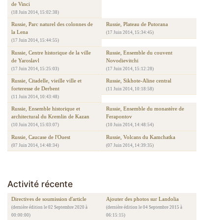
de Vinci
(18 Juin 2014, 15:02:38)
Russie, Parc naturel des colonnes de
Russie, Plateau de Putorana
la Lena
(17 Juin 2014, 15:34:45)
(17 Juin 2014, 15:44:55)
Russie, Centre historique de la ville
Russie, Ensemble du couvent
de Yaroslavl
Novodievitchi
(17 Juin 2014, 15:25:03)
(17 Juin 2014, 15:12:28)
Russie, Citadelle, vieille ville et
Russie, Sikhote-Aline central
forteresse de Derbent
(11 Juin 2014, 10:18:58)
(11 Juin 2014, 10:43:48)
Russie, Ensemble historique et
Russie, Ensemble du monastère de
architectural du Kremlin de Kazan
Ferapontov
(10 Juin 2014, 15:03:07)
(10 Juin 2014, 14:48:54)
Russie, Caucase de l'Ouest
Russie, Volcans du Kamchatka
(07 Juin 2014, 14:48:34)
(07 Juin 2014, 14:39:35)
Activité récente
Directives de soumission d'article
Ajouter des photos sur Landolia
(dernière édition le 02 Septembre 2020 à
(dernière édition le 04 Septembre 2015 à
00:00:00)
06:15:15)