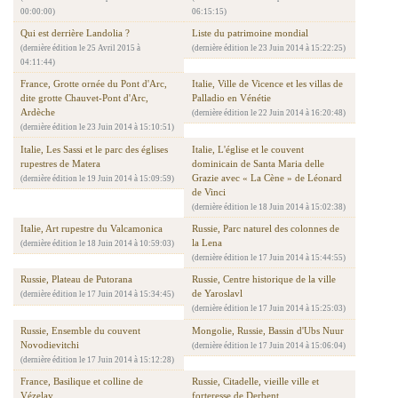
00:00:00)
06:15:15)
Qui est derrière Landolia ?
Liste du patrimoine mondial
(dernière édition le 25 Avril 2015 à
(dernière édition le 23 Juin 2014 à 15:22:25)
04:11:44)
France, Grotte ornée du Pont d'Arc,
Italie, Ville de Vicence et les villas de
dite grotte Chauvet-Pont d'Arc,
Palladio en Vénétie
Ardèche
(dernière édition le 22 Juin 2014 à 16:20:48)
(dernière édition le 23 Juin 2014 à 15:10:51)
Italie, Les Sassi et le parc des églises
Italie, L'église et le couvent
rupestres de Matera
dominicain de Santa Maria delle
Grazie avec « La Cène » de Léonard
(dernière édition le 19 Juin 2014 à 15:09:59)
de Vinci
(dernière édition le 18 Juin 2014 à 15:02:38)
Italie, Art rupestre du Valcamonica
Russie, Parc naturel des colonnes de
la Lena
(dernière édition le 18 Juin 2014 à 10:59:03)
(dernière édition le 17 Juin 2014 à 15:44:55)
Russie, Plateau de Putorana
Russie, Centre historique de la ville
de Yaroslavl
(dernière édition le 17 Juin 2014 à 15:34:45)
(dernière édition le 17 Juin 2014 à 15:25:03)
Russie, Ensemble du couvent
Mongolie, Russie, Bassin d'Ubs Nuur
Novodievitchi
(dernière édition le 17 Juin 2014 à 15:06:04)
(dernière édition le 17 Juin 2014 à 15:12:28)
France, Basilique et colline de
Russie, Citadelle, vieille ville et
Vézelay
forteresse de Derbent