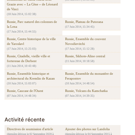
Grazie avec « La Cène » de Léonard
de Vinci
(18 Juin 2014, 15:02:38)
Russie, Parc naturel des colonnes de
Russie, Plateau de Putorana
la Lena
(17 Juin 2014, 15:34:45)
(17 Juin 2014, 15:44:55)
Russie, Centre historique de la ville
Russie, Ensemble du couvent
de Yaroslavl
Novodievitchi
(17 Juin 2014, 15:25:03)
(17 Juin 2014, 15:12:28)
Russie, Citadelle, vieille ville et
Russie, Sikhote-Aline central
forteresse de Derbent
(11 Juin 2014, 10:18:58)
(11 Juin 2014, 10:43:48)
Russie, Ensemble historique et
Russie, Ensemble du monastère de
architectural du Kremlin de Kazan
Ferapontov
(10 Juin 2014, 15:03:07)
(10 Juin 2014, 14:48:54)
Russie, Caucase de l'Ouest
Russie, Volcans du Kamchatka
(07 Juin 2014, 14:48:34)
(07 Juin 2014, 14:39:35)
Activité récente
Directives de soumission d'article
Ajouter des photos sur Landolia
(dernière édition le 02 Septembre 2020 à
(dernière édition le 04 Septembre 2015 à