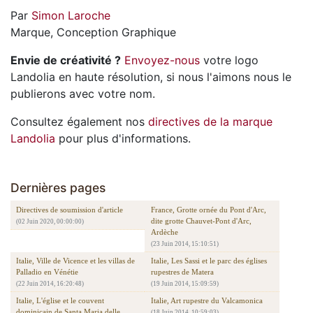
Par
Simon Laroche
Marque, Conception Graphique
Envie de créativité ?
Envoyez-nous
votre logo
Landolia en haute résolution, si nous l'aimons nous le
publierons avec votre nom.
Consultez également nos
directives de la marque
Landolia
pour plus d'informations.
Dernières pages
Directives de soumission d'article
France, Grotte ornée du Pont d'Arc,
dite grotte Chauvet-Pont d'Arc,
(02 Juin 2020, 00:00:00)
Ardèche
(23 Juin 2014, 15:10:51)
Italie, Ville de Vicence et les villas de
Italie, Les Sassi et le parc des églises
Palladio en Vénétie
rupestres de Matera
(22 Juin 2014, 16:20:48)
(19 Juin 2014, 15:09:59)
Italie, L'église et le couvent
Italie, Art rupestre du Valcamonica
dominicain de Santa Maria delle
(18 Juin 2014, 10:59:03)