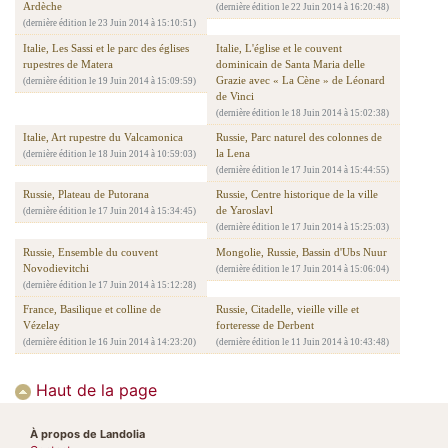
Ardèche
(dernière édition le 22 Juin 2014 à 16:20:48)
(dernière édition le 23 Juin 2014 à 15:10:51)
Italie, Les Sassi et le parc des églises
Italie, L'église et le couvent
rupestres de Matera
dominicain de Santa Maria delle
Grazie avec « La Cène » de Léonard
(dernière édition le 19 Juin 2014 à 15:09:59)
de Vinci
(dernière édition le 18 Juin 2014 à 15:02:38)
Italie, Art rupestre du Valcamonica
Russie, Parc naturel des colonnes de
la Lena
(dernière édition le 18 Juin 2014 à 10:59:03)
(dernière édition le 17 Juin 2014 à 15:44:55)
Russie, Plateau de Putorana
Russie, Centre historique de la ville
de Yaroslavl
(dernière édition le 17 Juin 2014 à 15:34:45)
(dernière édition le 17 Juin 2014 à 15:25:03)
Russie, Ensemble du couvent
Mongolie, Russie, Bassin d'Ubs Nuur
Novodievitchi
(dernière édition le 17 Juin 2014 à 15:06:04)
(dernière édition le 17 Juin 2014 à 15:12:28)
France, Basilique et colline de
Russie, Citadelle, vieille ville et
Vézelay
forteresse de Derbent
(dernière édition le 16 Juin 2014 à 14:23:20)
(dernière édition le 11 Juin 2014 à 10:43:48)
Haut de la page
À propos de Landolia