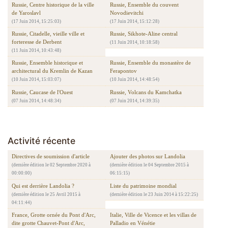
Russie, Centre historique de la ville
Russie, Ensemble du couvent
de Yaroslavl
Novodievitchi
(17 Juin 2014, 15:25:03)
(17 Juin 2014, 15:12:28)
Russie, Citadelle, vieille ville et
Russie, Sikhote-Aline central
forteresse de Derbent
(11 Juin 2014, 10:18:58)
(11 Juin 2014, 10:43:48)
Russie, Ensemble historique et
Russie, Ensemble du monastère de
architectural du Kremlin de Kazan
Ferapontov
(10 Juin 2014, 15:03:07)
(10 Juin 2014, 14:48:54)
Russie, Caucase de l'Ouest
Russie, Volcans du Kamchatka
(07 Juin 2014, 14:48:34)
(07 Juin 2014, 14:39:35)
Activité récente
Directives de soumission d'article
Ajouter des photos sur Landolia
(dernière édition le 02 Septembre 2020 à
(dernière édition le 04 Septembre 2015 à
00:00:00)
06:15:15)
Qui est derrière Landolia ?
Liste du patrimoine mondial
(dernière édition le 25 Avril 2015 à
(dernière édition le 23 Juin 2014 à 15:22:25)
04:11:44)
France, Grotte ornée du Pont d'Arc,
Italie, Ville de Vicence et les villas de
dite grotte Chauvet-Pont d'Arc,
Palladio en Vénétie