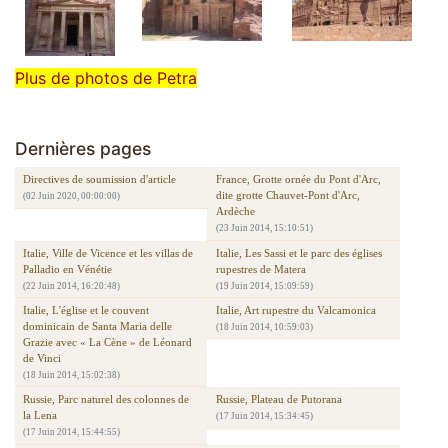
Plus de photos de Petra
Dernières pages
Directives de soumission d'article
France, Grotte ornée du Pont d'Arc,
dite grotte Chauvet-Pont d'Arc,
(02 Juin 2020, 00:00:00)
Ardèche
(23 Juin 2014, 15:10:51)
Italie, Ville de Vicence et les villas de
Italie, Les Sassi et le parc des églises
Palladio en Vénétie
rupestres de Matera
(22 Juin 2014, 16:20:48)
(19 Juin 2014, 15:09:59)
Italie, L'église et le couvent
Italie, Art rupestre du Valcamonica
dominicain de Santa Maria delle
(18 Juin 2014, 10:59:03)
Grazie avec « La Cène » de Léonard
de Vinci
(18 Juin 2014, 15:02:38)
Russie, Parc naturel des colonnes de
Russie, Plateau de Putorana
la Lena
(17 Juin 2014, 15:34:45)
(17 Juin 2014, 15:44:55)