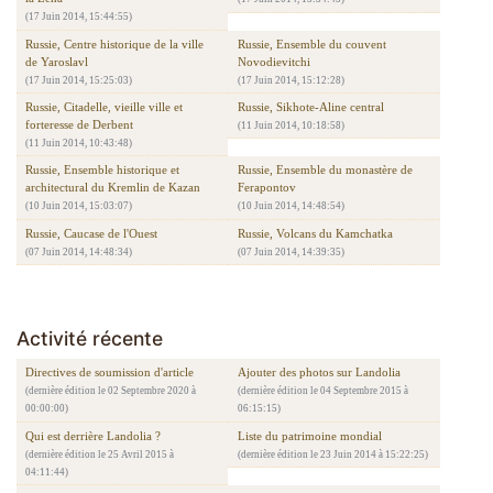
(17 Juin 2014, 15:44:55)
Russie, Centre historique de la ville
Russie, Ensemble du couvent
de Yaroslavl
Novodievitchi
(17 Juin 2014, 15:25:03)
(17 Juin 2014, 15:12:28)
Russie, Citadelle, vieille ville et
Russie, Sikhote-Aline central
forteresse de Derbent
(11 Juin 2014, 10:18:58)
(11 Juin 2014, 10:43:48)
Russie, Ensemble historique et
Russie, Ensemble du monastère de
architectural du Kremlin de Kazan
Ferapontov
(10 Juin 2014, 15:03:07)
(10 Juin 2014, 14:48:54)
Russie, Caucase de l'Ouest
Russie, Volcans du Kamchatka
(07 Juin 2014, 14:48:34)
(07 Juin 2014, 14:39:35)
Activité récente
Directives de soumission d'article
Ajouter des photos sur Landolia
(dernière édition le 02 Septembre 2020 à
(dernière édition le 04 Septembre 2015 à
00:00:00)
06:15:15)
Qui est derrière Landolia ?
Liste du patrimoine mondial
(dernière édition le 25 Avril 2015 à
(dernière édition le 23 Juin 2014 à 15:22:25)
04:11:44)