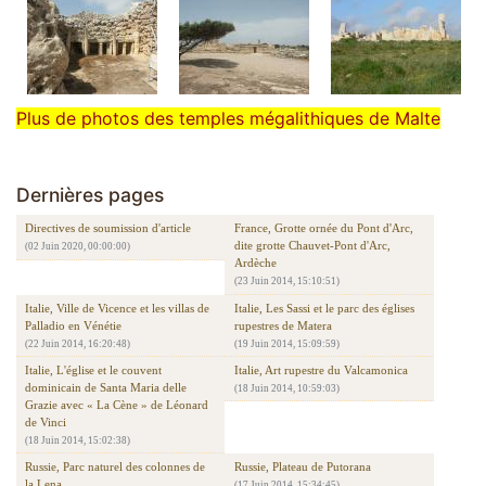
Plus de photos des temples mégalithiques de Malte
Dernières pages
Directives de soumission d'article
France, Grotte ornée du Pont d'Arc,
dite grotte Chauvet-Pont d'Arc,
(02 Juin 2020, 00:00:00)
Ardèche
(23 Juin 2014, 15:10:51)
Italie, Ville de Vicence et les villas de
Italie, Les Sassi et le parc des églises
Palladio en Vénétie
rupestres de Matera
(22 Juin 2014, 16:20:48)
(19 Juin 2014, 15:09:59)
Italie, L'église et le couvent
Italie, Art rupestre du Valcamonica
dominicain de Santa Maria delle
(18 Juin 2014, 10:59:03)
Grazie avec « La Cène » de Léonard
de Vinci
(18 Juin 2014, 15:02:38)
Russie, Parc naturel des colonnes de
Russie, Plateau de Putorana
la Lena
(17 Juin 2014, 15:34:45)