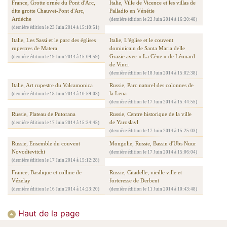
France, Grotte ornée du Pont d'Arc,
Italie, Ville de Vicence et les villas de
dite grotte Chauvet-Pont d'Arc,
Palladio en Vénétie
Ardèche
(dernière édition le 22 Juin 2014 à 16:20:48)
(dernière édition le 23 Juin 2014 à 15:10:51)
Italie, Les Sassi et le parc des églises
Italie, L'église et le couvent
rupestres de Matera
dominicain de Santa Maria delle
Grazie avec « La Cène » de Léonard
(dernière édition le 19 Juin 2014 à 15:09:59)
de Vinci
(dernière édition le 18 Juin 2014 à 15:02:38)
Italie, Art rupestre du Valcamonica
Russie, Parc naturel des colonnes de
la Lena
(dernière édition le 18 Juin 2014 à 10:59:03)
(dernière édition le 17 Juin 2014 à 15:44:55)
Russie, Plateau de Putorana
Russie, Centre historique de la ville
de Yaroslavl
(dernière édition le 17 Juin 2014 à 15:34:45)
(dernière édition le 17 Juin 2014 à 15:25:03)
Russie, Ensemble du couvent
Mongolie, Russie, Bassin d'Ubs Nuur
Novodievitchi
(dernière édition le 17 Juin 2014 à 15:06:04)
(dernière édition le 17 Juin 2014 à 15:12:28)
France, Basilique et colline de
Russie, Citadelle, vieille ville et
Vézelay
forteresse de Derbent
(dernière édition le 16 Juin 2014 à 14:23:20)
(dernière édition le 11 Juin 2014 à 10:43:48)
Haut de la page