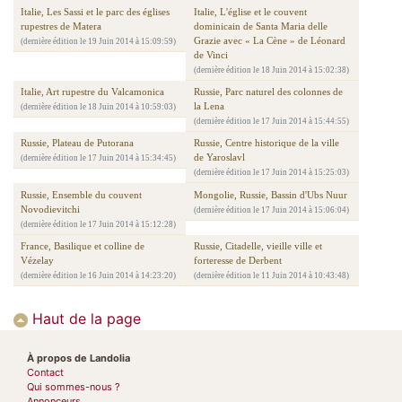
Italie, Les Sassi et le parc des églises
Italie, L'église et le couvent
rupestres de Matera
dominicain de Santa Maria delle
Grazie avec « La Cène » de Léonard
(dernière édition le 19 Juin 2014 à 15:09:59)
de Vinci
(dernière édition le 18 Juin 2014 à 15:02:38)
Italie, Art rupestre du Valcamonica
Russie, Parc naturel des colonnes de
la Lena
(dernière édition le 18 Juin 2014 à 10:59:03)
(dernière édition le 17 Juin 2014 à 15:44:55)
Russie, Plateau de Putorana
Russie, Centre historique de la ville
de Yaroslavl
(dernière édition le 17 Juin 2014 à 15:34:45)
(dernière édition le 17 Juin 2014 à 15:25:03)
Russie, Ensemble du couvent
Mongolie, Russie, Bassin d'Ubs Nuur
Novodievitchi
(dernière édition le 17 Juin 2014 à 15:06:04)
(dernière édition le 17 Juin 2014 à 15:12:28)
France, Basilique et colline de
Russie, Citadelle, vieille ville et
Vézelay
forteresse de Derbent
(dernière édition le 16 Juin 2014 à 14:23:20)
(dernière édition le 11 Juin 2014 à 10:43:48)
Haut de la page
À propos de Landolia
Contact
Qui sommes-nous ?
Annonceurs