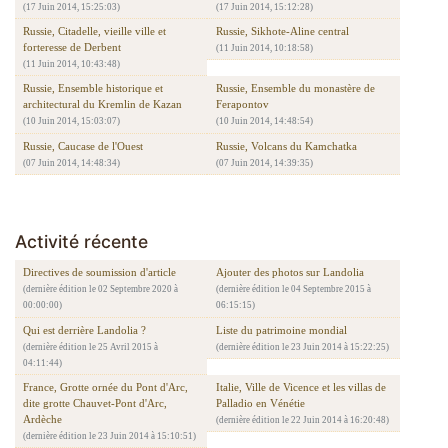
(17 Juin 2014, 15:25:03)
(17 Juin 2014, 15:12:28)
Russie, Citadelle, vieille ville et
Russie, Sikhote-Aline central
forteresse de Derbent
(11 Juin 2014, 10:18:58)
(11 Juin 2014, 10:43:48)
Russie, Ensemble historique et
Russie, Ensemble du monastère de
architectural du Kremlin de Kazan
Ferapontov
(10 Juin 2014, 15:03:07)
(10 Juin 2014, 14:48:54)
Russie, Caucase de l'Ouest
Russie, Volcans du Kamchatka
(07 Juin 2014, 14:48:34)
(07 Juin 2014, 14:39:35)
Activité récente
Directives de soumission d'article
Ajouter des photos sur Landolia
(dernière édition le 02 Septembre 2020 à
(dernière édition le 04 Septembre 2015 à
00:00:00)
06:15:15)
Qui est derrière Landolia ?
Liste du patrimoine mondial
(dernière édition le 25 Avril 2015 à
(dernière édition le 23 Juin 2014 à 15:22:25)
04:11:44)
France, Grotte ornée du Pont d'Arc,
Italie, Ville de Vicence et les villas de
dite grotte Chauvet-Pont d'Arc,
Palladio en Vénétie
Ardèche
(dernière édition le 22 Juin 2014 à 16:20:48)
(dernière édition le 23 Juin 2014 à 15:10:51)