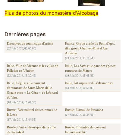
Plus de photos du monastère d'Alcobaça
Dernières pages
Directives de soumission d'article
France, Grotte ornée du Pont d'Arc,
dite grotte Chauvet-Pont d'Arc,
(02 Juin 2020, 00:00:00)
Ardèche
(23 Juin 2014, 15:10:51)
Italie, Ville de Vicence et les villas de
Italie, Les Sassi et le parc des églises
Palladio en Vénétie
rupestres de Matera
(22 Juin 2014, 16:20:48)
(19 Juin 2014, 15:09:59)
Italie, L'église et le couvent
Italie, Art rupestre du Valcamonica
dominicain de Santa Maria delle
(18 Juin 2014, 10:59:03)
Grazie avec « La Cène » de Léonard
de Vinci
(18 Juin 2014, 15:02:38)
Russie, Parc naturel des colonnes de
Russie, Plateau de Putorana
la Lena
(17 Juin 2014, 15:34:45)
(17 Juin 2014, 15:44:55)
Russie, Centre historique de la ville
Russie, Ensemble du couvent
de Yaroslavl
Novodievitchi