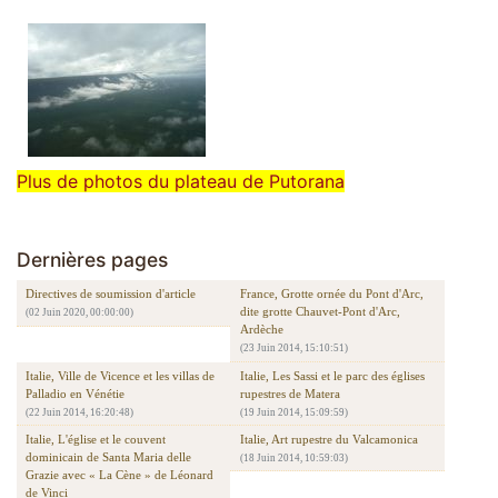
Plus de photos du plateau de Putorana
Dernières pages
Directives de soumission d'article
France, Grotte ornée du Pont d'Arc,
dite grotte Chauvet-Pont d'Arc,
(02 Juin 2020, 00:00:00)
Ardèche
(23 Juin 2014, 15:10:51)
Italie, Ville de Vicence et les villas de
Italie, Les Sassi et le parc des églises
Palladio en Vénétie
rupestres de Matera
(22 Juin 2014, 16:20:48)
(19 Juin 2014, 15:09:59)
Italie, L'église et le couvent
Italie, Art rupestre du Valcamonica
dominicain de Santa Maria delle
(18 Juin 2014, 10:59:03)
Grazie avec « La Cène » de Léonard
de Vinci