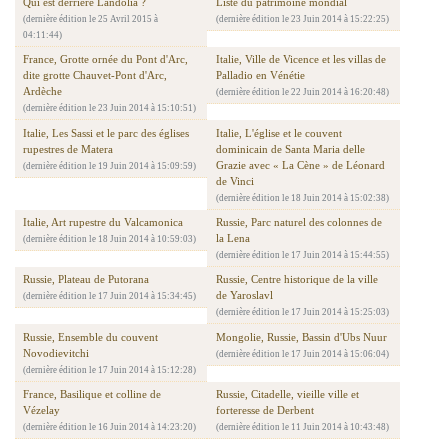
Qui est derrière Landolia ?
Liste du patrimoine mondial
(dernière édition le 25 Avril 2015 à
(dernière édition le 23 Juin 2014 à 15:22:25)
04:11:44)
France, Grotte ornée du Pont d'Arc,
Italie, Ville de Vicence et les villas de
dite grotte Chauvet-Pont d'Arc,
Palladio en Vénétie
Ardèche
(dernière édition le 22 Juin 2014 à 16:20:48)
(dernière édition le 23 Juin 2014 à 15:10:51)
Italie, Les Sassi et le parc des églises
Italie, L'église et le couvent
rupestres de Matera
dominicain de Santa Maria delle
Grazie avec « La Cène » de Léonard
(dernière édition le 19 Juin 2014 à 15:09:59)
de Vinci
(dernière édition le 18 Juin 2014 à 15:02:38)
Italie, Art rupestre du Valcamonica
Russie, Parc naturel des colonnes de
la Lena
(dernière édition le 18 Juin 2014 à 10:59:03)
(dernière édition le 17 Juin 2014 à 15:44:55)
Russie, Plateau de Putorana
Russie, Centre historique de la ville
de Yaroslavl
(dernière édition le 17 Juin 2014 à 15:34:45)
(dernière édition le 17 Juin 2014 à 15:25:03)
Russie, Ensemble du couvent
Mongolie, Russie, Bassin d'Ubs Nuur
Novodievitchi
(dernière édition le 17 Juin 2014 à 15:06:04)
(dernière édition le 17 Juin 2014 à 15:12:28)
France, Basilique et colline de
Russie, Citadelle, vieille ville et
Vézelay
forteresse de Derbent
(dernière édition le 16 Juin 2014 à 14:23:20)
(dernière édition le 11 Juin 2014 à 10:43:48)