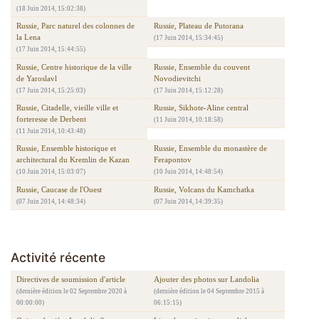
(18 Juin 2014, 15:02:38)
Russie, Parc naturel des colonnes de
Russie, Plateau de Putorana
la Lena
(17 Juin 2014, 15:34:45)
(17 Juin 2014, 15:44:55)
Russie, Centre historique de la ville
Russie, Ensemble du couvent
de Yaroslavl
Novodievitchi
(17 Juin 2014, 15:25:03)
(17 Juin 2014, 15:12:28)
Russie, Citadelle, vieille ville et
Russie, Sikhote-Aline central
forteresse de Derbent
(11 Juin 2014, 10:18:58)
(11 Juin 2014, 10:43:48)
Russie, Ensemble historique et
Russie, Ensemble du monastère de
architectural du Kremlin de Kazan
Ferapontov
(10 Juin 2014, 15:03:07)
(10 Juin 2014, 14:48:54)
Russie, Caucase de l'Ouest
Russie, Volcans du Kamchatka
(07 Juin 2014, 14:48:34)
(07 Juin 2014, 14:39:35)
Activité récente
Directives de soumission d'article
Ajouter des photos sur Landolia
(dernière édition le 02 Septembre 2020 à
(dernière édition le 04 Septembre 2015 à
00:00:00)
06:15:15)