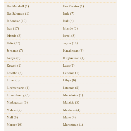
Iles Marshall (1)
Iles Pitcairn (1)
Iles Salomon (1)
Inde (7)
Indonésie (10)
Irak (4)
Iran (17)
Irlande (3)
Islande (2)
Israël (8)
Italie (27)
Japon (18)
Jordanie (7)
Kazakhstan (3)
Kenya (6)
Kirghizistan (1)
Koweït (1)
Laos (8)
Lesotho (2)
Lettonie (1)
Liban (6)
Libye (6)
Liechtenstein (1)
Lituanie (5)
Luxembourg (3)
Macédoine (1)
Madagascar (6)
Malaisie (5)
Malawi (2)
Maldives (4)
Mali (6)
Malte (4)
Maroc (10)
Martinique (1)