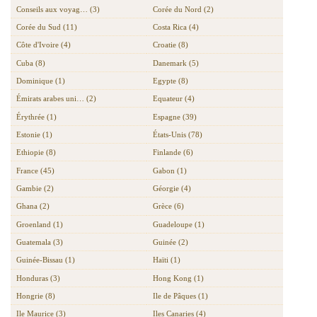
Conseils aux voyag… (3)
Corée du Nord (2)
Corée du Sud (11)
Costa Rica (4)
Côte d'Ivoire (4)
Croatie (8)
Cuba (8)
Danemark (5)
Dominique (1)
Egypte (8)
Émirats arabes uni… (2)
Equateur (4)
Érythrée (1)
Espagne (39)
Estonie (1)
États-Unis (78)
Ethiopie (8)
Finlande (6)
France (45)
Gabon (1)
Gambie (2)
Géorgie (4)
Ghana (2)
Grèce (6)
Groenland (1)
Guadeloupe (1)
Guatemala (3)
Guinée (2)
Guinée-Bissau (1)
Haïti (1)
Honduras (3)
Hong Kong (1)
Hongrie (8)
Ile de Pâques (1)
Ile Maurice (3)
Iles Canaries (4)