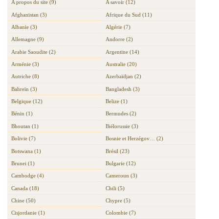
A propos du site (9)
A savoir (12)
Afghanistan (3)
Afrique du Sud (11)
Albanie (3)
Algérie (7)
Allemagne (9)
Andorre (2)
Arabie Saoudite (2)
Argentine (14)
Arménie (3)
Australie (20)
Autriche (8)
Azerbaïdjan (2)
Bahreïn (3)
Bangladesh (3)
Belgique (12)
Belize (1)
Bénin (1)
Bermudes (2)
Bhoutan (1)
Biélorussie (3)
Bolivie (7)
Bosnie et Herzégov… (2)
Botswana (1)
Brésil (23)
Brunei (1)
Bulgarie (12)
Cambodge (4)
Cameroun (3)
Canada (18)
Chili (5)
Chine (50)
Chypre (5)
Cisjordanie (1)
Colombie (7)