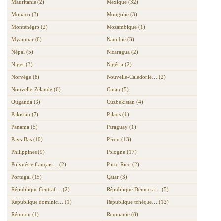
Mauritanie (2)
Mexique (32)
Monaco (3)
Mongolie (3)
Monténégro (2)
Mozambique (1)
Myanmar (6)
Namibie (3)
Népal (5)
Nicaragua (2)
Niger (3)
Nigéria (2)
Norvège (8)
Nouvelle-Calédonie… (2)
Nouvelle-Zélande (6)
Oman (5)
Ouganda (3)
Ouzbékistan (4)
Pakistan (7)
Palaos (1)
Panama (5)
Paraguay (1)
Pays-Bas (10)
Pérou (13)
Philippines (9)
Pologne (17)
Polynésie français… (2)
Porto Rico (2)
Portugal (15)
Qatar (3)
République Centraf… (2)
République Démocra… (5)
République dominic… (1)
République tchèque… (12)
Réunion (1)
Roumanie (8)