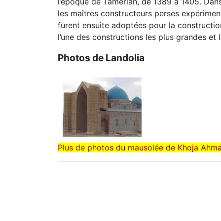
l’époque de Tamerlan, de 1389 à 1405. Dans
les maîtres constructeurs perses expérimentè
furent ensuite adoptées pour la constructio
l’une des constructions les plus grandes et
Photos de Landolia
Plus de photos du mausolée de Khoja Ahm