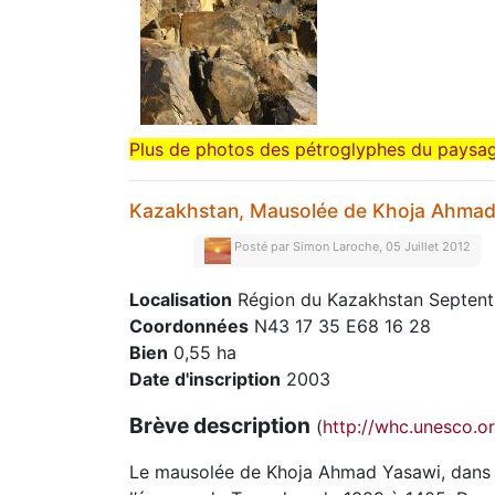
Plus de photos des pétroglyphes du paysa
Kazakhstan, Mausolée de Khoja Ahmad
Posté par
Simon Laroche, 05 Juillet 2012
Localisation
Région du Kazakhstan Septentri
Coordonnées
N43 17 35 E68 16 28
Bien
0,55 ha
Date d'inscription
2003
Brève description
(
http://whc.unesco.or
Le mausolée de Khoja Ahmad Yasawi, dans la 