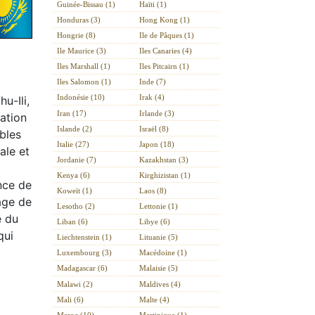
Guinée-Bissau (1)
Haïti (1)
Honduras (3)
Hong Kong (1)
Hongrie (8)
Ile de Pâques (1)
Ile Maurice (3)
Iles Canaries (4)
Iles Marshall (1)
Iles Pitcairn (1)
Iles Salomon (1)
Inde (7)
Indonésie (10)
Irak (4)
u-Ili,
Iran (17)
Irlande (3)
ation
Islande (2)
Israël (8)
bles
Italie (27)
Japon (18)
ale et
Jordanie (7)
Kazakhstan (3)
Kenya (6)
Kirghizistan (1)
nce de
Koweït (1)
Laos (8)
’âge de
Lesotho (2)
Lettonie (1)
e du
Liban (6)
Libye (6)
qui
Liechtenstein (1)
Lituanie (5)
Luxembourg (3)
Macédoine (1)
Madagascar (6)
Malaisie (5)
Malawi (2)
Maldives (4)
Mali (6)
Malte (4)
Maroc (10)
Martinique (1)