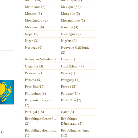
Mauritanie (2)
Mexique (32)
Monaco (3)
Mongolie (3)
Monténégro (2)
Mozambique (1)
Myanmar (6)
Namibie (3)
Népal (5)
Nicaragua (2)
Niger (3)
Nigéria (2)
Norvège (8)
Nouvelle-Calédonie…
(2)
Nouvelle-Zélande (6)
Oman (5)
Ouganda (3)
Ouzbékistan (4)
Pakistan (7)
Palaos (1)
Panama (5)
Paraguay (1)
Pays-Bas (10)
Pérou (13)
Philippines (9)
Pologne (17)
Polynésie français…
Porto Rico (2)
(2)
Portugal (15)
Qatar (3)
République Centraf…
République
(2)
Démocra… (5)
 à
République dominic…
République tchèque…
(1)
(12)