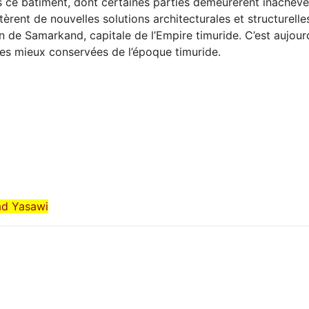
 ce bâtiment, dont certaines parties demeurèrent inachevé
rent de nouvelles solutions architecturales et structurelle
n de Samarkand, capitale de l’Empire timuride. C’est aujour
 les mieux conservées de l’époque timuride.
ad Yasawi