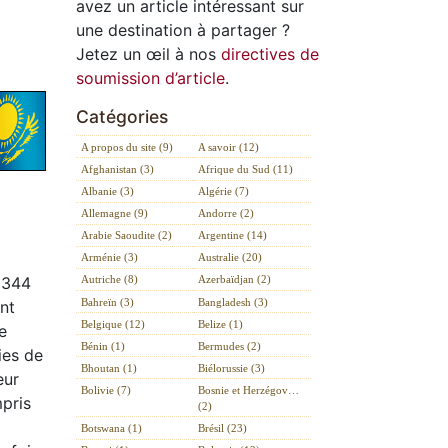
avez un article intéressant sur
une destination à partager ?
Jetez un œil à nos
directives de
soumission d’article
.
Catégories
A propos du site (9)
A savoir (12)
Afghanistan (3)
Afrique du Sud (11)
Albanie (3)
Algérie (7)
Allemagne (9)
Andorre (2)
Arabie Saoudite (2)
Argentine (14)
Arménie (3)
Australie (20)
0 344
Autriche (8)
Azerbaïdjan (2)
Bahreïn (3)
Bangladesh (3)
nt
Belgique (12)
Belize (1)
e
Bénin (1)
Bermudes (2)
ies de
Bhoutan (1)
Biélorussie (3)
eur
Bolivie (7)
Bosnie et Herzégov…
mpris
(2)
Botswana (1)
Brésil (23)