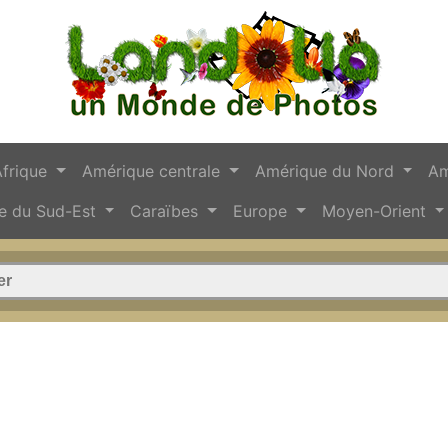
Afrique
Amérique centrale
Amérique du Nord
Am
e du Sud-Est
Caraïbes
Europe
Moyen-Orient