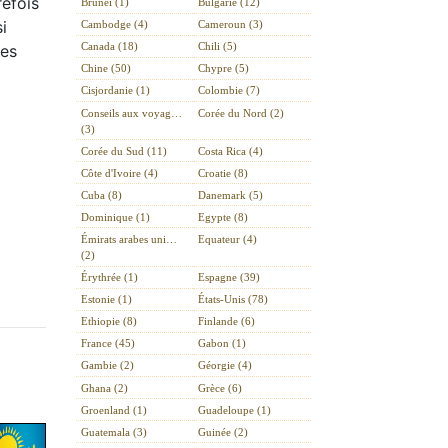
refois
Brunei (1)
Bulgarie (12)
i
Cambodge (4)
Cameroun (3)
Canada (18)
Chili (5)
res
Chine (50)
Chypre (5)
Cisjordanie (1)
Colombie (7)
Conseils aux voyag…
Corée du Nord (2)
(3)
Corée du Sud (11)
Costa Rica (4)
Côte d'Ivoire (4)
Croatie (8)
Cuba (8)
Danemark (5)
Dominique (1)
Egypte (8)
Émirats arabes uni…
Equateur (4)
(2)
Érythrée (1)
Espagne (39)
Estonie (1)
États-Unis (78)
Ethiopie (8)
Finlande (6)
France (45)
Gabon (1)
Gambie (2)
Géorgie (4)
Ghana (2)
Grèce (6)
Groenland (1)
Guadeloupe (1)
Guatemala (3)
Guinée (2)