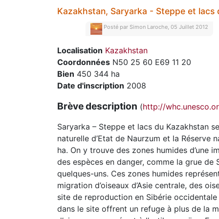
Kazakhstan, Saryarka - Steppe et lacs
Posté par
Simon Laroche, 05 Juillet 2012
Localisation
Kazakhstan
Coordonnées
N50 25 60 E69 11 20
Bien
450 344 ha
Date d'inscription
2008
Brève description
(
http://whc.unesco.or
Saryarka – Steppe et lacs du Kazakhstan s
naturelle d’Etat de Naurzum et la Réserve n
ha. On y trouve des zones humides d’une i
des espèces en danger, comme la grue de Sibé
quelques-uns. Ces zones humides représenten
migration d’oiseaux d’Asie centrale, des ois
site de reproduction en Sibérie occidentale
dans le site offrent un refuge à plus de la 