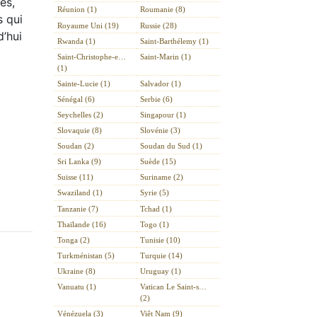
es,
Réunion (1)
Roumanie (8)
s qui
Royaume Uni (19)
Russie (28)
d’hui
Rwanda (1)
Saint-Barthélemy (1)
Saint-Christophe-e…
Saint-Marin (1)
(1)
Sainte-Lucie (1)
Salvador (1)
Sénégal (6)
Serbie (6)
Seychelles (2)
Singapour (1)
Slovaquie (8)
Slovénie (3)
Soudan (2)
Soudan du Sud (1)
Sri Lanka (9)
Suède (15)
Suisse (11)
Suriname (2)
Swaziland (1)
Syrie (5)
Tanzanie (7)
Tchad (1)
Thaïlande (16)
Togo (1)
Tonga (2)
Tunisie (10)
Turkménistan (5)
Turquie (14)
Ukraine (8)
Uruguay (1)
Vanuatu (1)
Vatican Le Saint-s…
(2)
Vénézuela (3)
Viêt Nam (9)