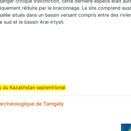
danger critique d’extinction, cette dernière espèce était aut
iquement réduite par le braconnage. Le site comprend auss
alée situés dans un bassin versant compris entre des riviè
le sud et le bassin Aral-Irtysh.
s du Kazakhstan septentrional
archéologique de Tamgaly