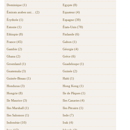
Dominique (1)
Egypte (8)
Émirats arabes uni… (2)
Equateur (4)
Érythrée (1)
Espagne (39)
Estonie (1)
États-Unis (78)
Ethiopie (8)
Finlande (6)
France (45)
Gabon (1)
Gambie (2)
Géorgie (4)
Ghana (2)
Grèce (6)
Groenland (1)
Guadeloupe (1)
Guatemala (3)
Guinée (2)
Guinée-Bissau (1)
Haïti (1)
Honduras (3)
Hong Kong (1)
Hongrie (8)
Ile de Pâques (1)
Ile Maurice (3)
Iles Canaries (4)
Iles Marshall (1)
Iles Pitcairn (1)
Iles Salomon (1)
Inde (7)
Indonésie (10)
Irak (4)
Iran (17)
Irlande (3)