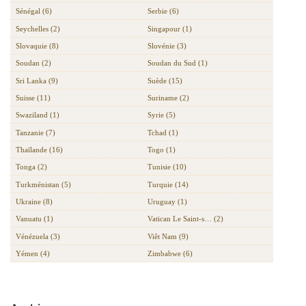
Sénégal (6)
Serbie (6)
Seychelles (2)
Singapour (1)
Slovaquie (8)
Slovénie (3)
Soudan (2)
Soudan du Sud (1)
Sri Lanka (9)
Suède (15)
Suisse (11)
Suriname (2)
Swaziland (1)
Syrie (5)
Tanzanie (7)
Tchad (1)
Thaïlande (16)
Togo (1)
Tonga (2)
Tunisie (10)
Turkménistan (5)
Turquie (14)
Ukraine (8)
Uruguay (1)
Vanuatu (1)
Vatican Le Saint-s… (2)
Vénézuela (3)
Viêt Nam (9)
Yémen (4)
Zimbabwe (6)