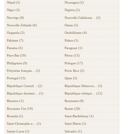
Népal (5)
Nicaragua (2)
Niger (3)
Nigéria (2)
Norvège (8)
Nouvelle-Calédonie… (2)
Nouvelle-Zélande (6)
Oman (5)
Ouganda (3)
Ouzbékistan (4)
Pakistan (7)
Palaos (1)
Panama (5)
Paraguay (1)
Pays-Bas (10)
Pérou (13)
Philippines (9)
Pologne (17)
Polynésie français… (2)
Porto Rico (2)
Portugal (15)
Qatar (3)
République Centraf… (2)
République Démocra… (5)
République dominic… (1)
République tchèque… (12)
Réunion (1)
Roumanie (8)
Royaume Uni (19)
Russie (28)
Rwanda (1)
Saint-Barthélemy (1)
Saint-Christophe-e… (1)
Saint-Marin (1)
Sainte-Lucie (1)
Salvador (1)