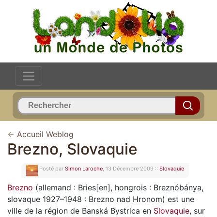
←
Accueil Weblog
Brezno, Slovaquie
Posté par
Simon Laroche
, 13 Décembre 2009 ::
Slovaquie
Brezno
(allemand : Bries[en], hongrois : Breznóbánya,
slovaque 1927–1948 : Brezno nad Hronom) est une
ville de la région de Banská Bystrica en
Slovaquie
, sur