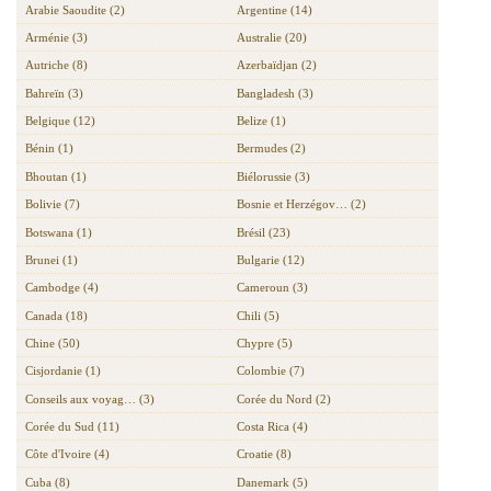
Arabie Saoudite (2)
Argentine (14)
Arménie (3)
Australie (20)
Autriche (8)
Azerbaïdjan (2)
Bahreïn (3)
Bangladesh (3)
Belgique (12)
Belize (1)
Bénin (1)
Bermudes (2)
Bhoutan (1)
Biélorussie (3)
Bolivie (7)
Bosnie et Herzégov… (2)
Botswana (1)
Brésil (23)
Brunei (1)
Bulgarie (12)
Cambodge (4)
Cameroun (3)
Canada (18)
Chili (5)
Chine (50)
Chypre (5)
Cisjordanie (1)
Colombie (7)
Conseils aux voyag… (3)
Corée du Nord (2)
Corée du Sud (11)
Costa Rica (4)
Côte d'Ivoire (4)
Croatie (8)
Cuba (8)
Danemark (5)